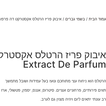
עמוד הבית
/
בשמי גברים
/ איבוק פריז הרטלס אקסטרקט דה פרפום 100מ"ל ke Paris Heartless Extract De Parfum
Extract De Parfum
הרטלס הוא ניחוח עצי מתוחכם ונועז בעל עמידות ושובל מתמשך
תווים פירותיים, פרחוניים ועציים. סיטרוס, אננס, יסמין, פטשולי, ארז 
רב עונתי יתאים ליום ויהיה מצוין גם לערב.