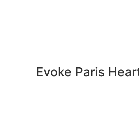
טלס אקסטרקט דה פרפום 100מ"ל Evoke Paris Heartless