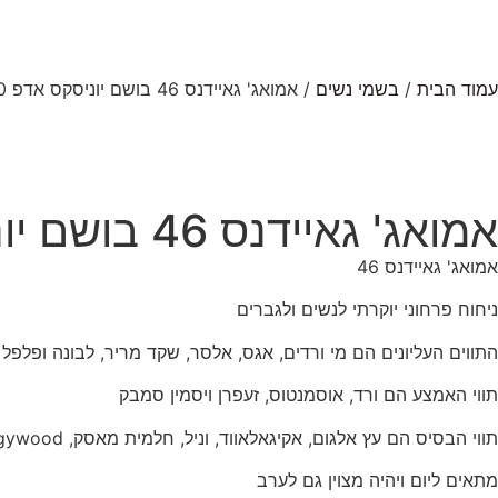
עמוד הבית
/
בשמי נשים
/ אמואג' גאיידנס 46 בושם יוניסקס אדפ 100מ”ל AMOUAGE GUIDANCE 46
אמואג' גאיידנס 46 בושם יוניסקס אדפ 100מ”ל AMOUAGE GUIDANCE 46
אמואג' גאיידנס 46
ניחוח פרחוני יוקרתי לנשים ולגברים
התווים העליונים הם מי ורדים, אגס, אלסר, שקד מריר, לבונה ופלפל 
תווי האמצע הם ורד, אוסמנטוס, זעפרן ויסמין סמבק
תווי הבסיס הם עץ אלגום, אקיגאלאווד, וניל, חלמית מאסק, Georgywood, אמברגריס, לבורנום ושמן סיפריאול
מתאים ליום ויהיה מצוין גם לערב