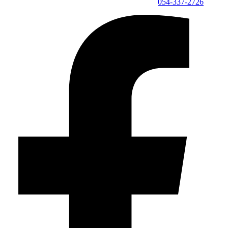
054-337-2726⁩