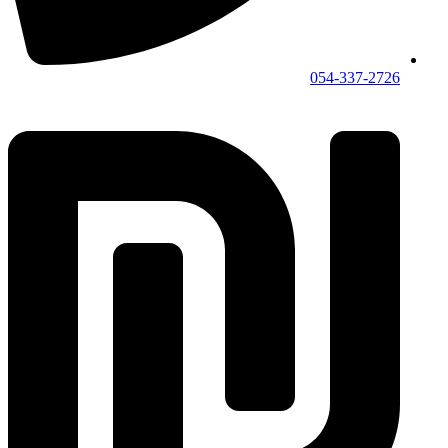
054-337-2726⁩