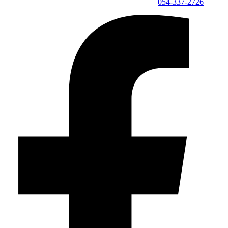
054-337-2726⁩