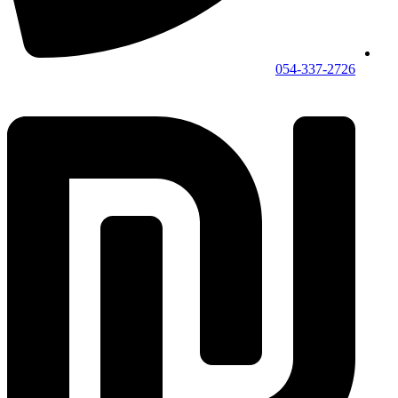
054-337-2726⁩