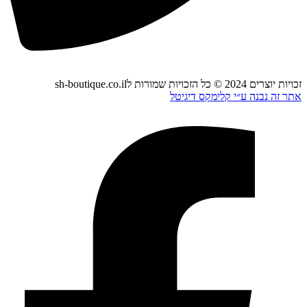
זכויות יוצרים 2024 © כל הזכויות שמורות לsh-boutique.co.il
אתר זה נבנה ע״י קלימקס דיגיטל