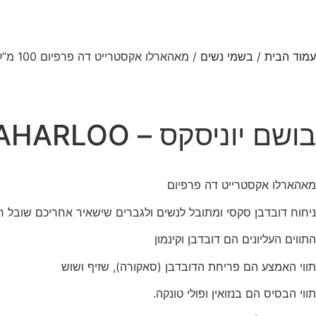
עמוד הבית
/
בשמי נשים
/ מאהארלו אקסטרייט דה פרפיום 100 מ”ל בושם יוניסקס – Olfattology MAHARLOO
בושם יוניסקס – Olfattology MAHARLOO
מאהארלו אקסטרייט דה פרפיום
ניחוח דובדבן סקסי ומתובל לנשים ולגברים שישאיר אחריכם שובל ר
התווים העליונים הם דובדבן וקינמון
תווי האמצע הם פריחת הדובדבן (סאקורה), שזיף ושוש
תווי הבסיס הם בנזואין ופולי טונקה.