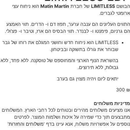
הבושם
LIMITLESS
של חברת
Matin Martin
הוא ניחוח עצי
ארומטי לגברים.
התווים העליונים הם ענבה ערער, תפוז דם ו- הדרים. תווי האמצע
הם גרניום, פימנטו ו- לבנדר. תווי הבסיס הם ארז, וטיבר ו- פצ’ולי.
LIMITLESS הוא ניחוח חדש וחושני המגלם את רוחו של גבר
שבוחר את גורלו בתשוקה ובביטחון.
בהשראת הנוף הארצי והמחוספס של טוסקנה.
ללא פחד, ללא
גבולות, ללא תירוצים.
יתאים ליום ויהיה מצוין גם בערב
300
₪
מדיניות משלוחים
אנו מציעים משלוחים מהירים ובטוחים לכל רחבי הארץ. המשלוחים
מתבצעים תוך כדי שמירה על איכות ושלמות המוצר. לפרטים
נוספים על אפשרויות משלוח, אנא עיינו בדף '
משלוחים והחזרות'