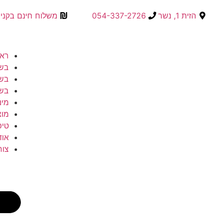
הזית 1, נשר
054-337-2726⁩
משלוח חינם בקנייה מעל
ראש
בשמ
בשמ
בשמ
מינ
מוצ
טיפ
אוד
צור