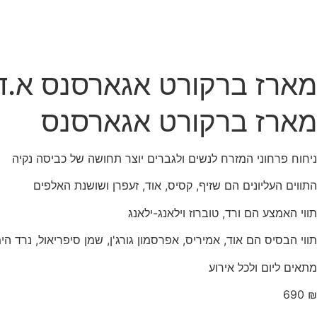
מארז ברקורט אגארסנס א.ד.פ 100 מ"ל rt AGARESSENCE
מארז ברקורט אגארסנס
ניחוח פרחוני המזרח לנשים ולגברים יוצר תחושה של כביסה נקיה
התווים העליונים הם שזיף, קסיס, אוד, זעפרן ושושנת האלפים
תווי האמצע הם ורד, טוברוז וילאנג-ילאנג
תווי הבסיס הם אוד, אמיריס, אפרסמון גורג'ן, שמן סיפריאול, נרד הי
מתאים ליום ולכל אירוע
690
₪