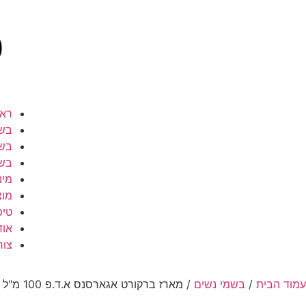
ראש
בשמ
בשמ
בשמ
מינ
מוצ
טיפ
אוד
צור
עמוד הבית
/
בשמי נשים
/ מארז ברקורט אגארסנס א.ד.פ 100 מ"ל Brecourt AGARESSENCE