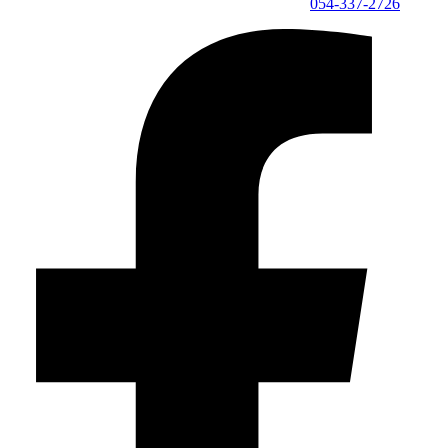
054-337-2726⁩