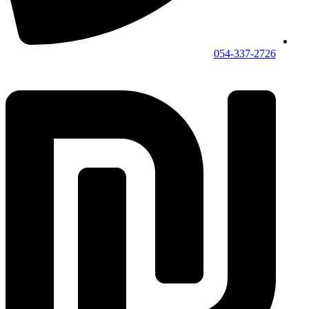
054-337-2726⁩