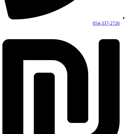
054-337-2726⁩