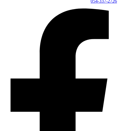
054-337-2726⁩