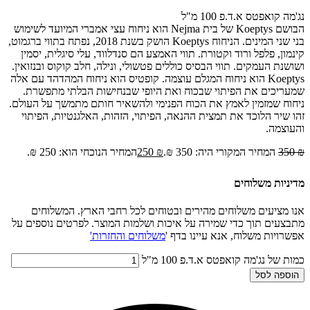
נג'מה קואפטס א.ד.פ 100 מ"ל
הבושם Koeptys של בית Nejma הוא ניחוח עצי אמברי המיועד לשימוש
בני שני המינים. הניחוח Koeptys הושק בשנת 2018, נפתח בתווי ברגמוט,
קינמון, פלפל ורוד וקטורת. תווי האמצע הם סנדלווד, עלי סיגלית, יסמין
ושושנת העמקים. תווי הבסיס כוללים פטשולי, ונילה, חלב קוקוס ובנזואין.
Koeptys הוא ניחוח המגלם עוצמה. קופטיס הוא ניחוח המהדהד עם אלה
שמעריכים את הפיתוי שבכוח ואת היופי שבנחישות הבלתי מתפשרת.
ניחוח שמזמין לאמץ את הכוח הפנימי ולהשאיר חותם מתמשך על העולם.
זהו שיר הלוכד את תמצית ההנאה, הפיתוי, הזהות, האלגנטיות, הפיתוי
והעוצמה.
₪
350
המחיר המקורי היה: 350 ₪.
₪
250
המחיר הנוכחי הוא: 250 ₪.
מדיניות משלוחים
אנו מציעים משלוחים מהירים ובטוחים לכל רחבי הארץ. המשלוחים
מתבצעים תוך כדי שמירה על איכות ושלמות המוצר. לפרטים נוספים על
אפשרויות משלוח, אנא עיינו בדף '
משלוחים והחזרות'
כמות של נג'מה קואפטס א.ד.פ 100 מ"ל
הוספה לסל