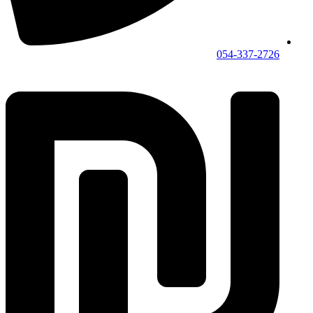
054-337-2726⁩