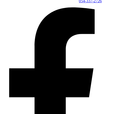
054-337-2726⁩