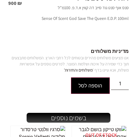
900
₪
סנס אוף סנט גוד סייב דה קווין א.ד.פ. 100מ"ל
Sense Of Scent God Save The Queen E.D.P. 100ml
מדיניות משלוחים
אנו מציעים משלוחים מהירים ובטוחים לכל רחבי הארץ. המשלוחים מתבצעים
תוך כדי שמירה על איכות ושלמות המוצר. לפרטים נוספים על אפשרויות
משלוח, אנא עיינו בדף '
משלוחים והחזרות'
הוספה לסל
בשמים נוספים
OUT OF STOCK