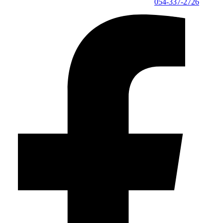
054-337-2726⁩