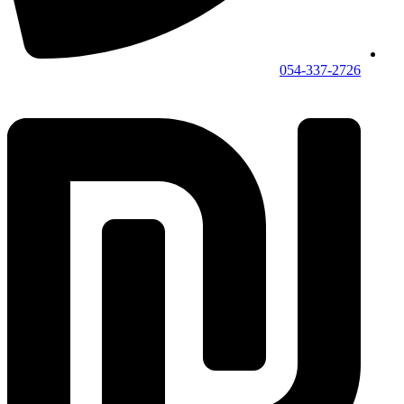
054-337-2726⁩